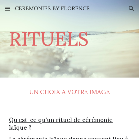
CEREMONIES BY FLORENCE
Skip to main content
Skip to navigation
RITUELS
UN CHOIX A VOTRE IMAGE
Qu'est-ce qu'un rituel de cérémonie
laïque
?